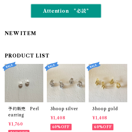
Attention *必読*
NEW ITEM
PRODUCT LIST
予約販売 Perl
3hoop silver
3hoop gold
earring
¥1,408
¥1,408
¥1,760
60%OFF
60%OFF