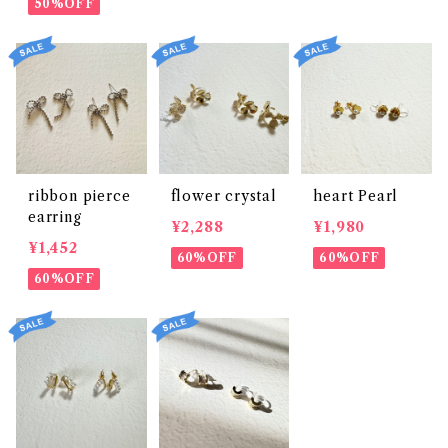
50%OFF
ribbon pierce
flower crystal
heart Pearl
earring
¥2,288
¥1,980
¥1,452
60%OFF
60%OFF
60%OFF